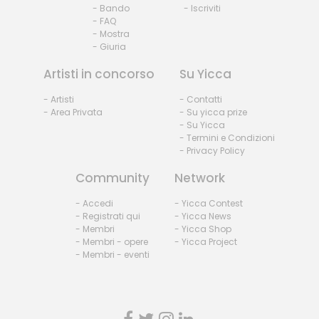
- Bando
- Iscriviti
- FAQ
- Mostra
- Giuria
Artisti in concorso
Su Yicca
- Artisti
- Contatti
- Area Privata
- Su yicca prize
- Su Yicca
- Termini e Condizioni
- Privacy Policy
Community
Network
- Accedi
- Yicca Contest
- Registrati qui
- Yicca News
- Membri
- Yicca Shop
- Membri - opere
- Yicca Project
- Membri - eventi