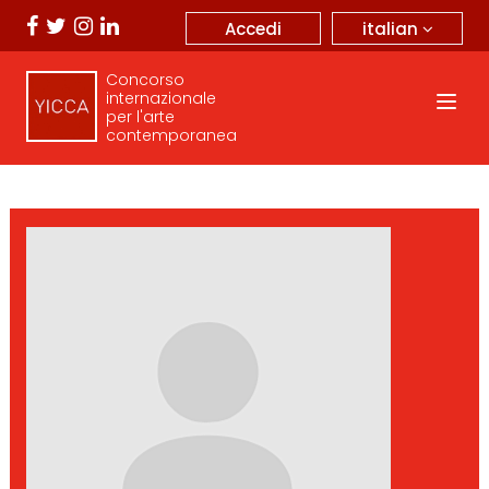
italian
Accedi
Concorso
internazionale
per l'arte
contemporanea