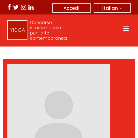
italian
Accedi
Concorso
internazionale
per l'arte
contemporanea