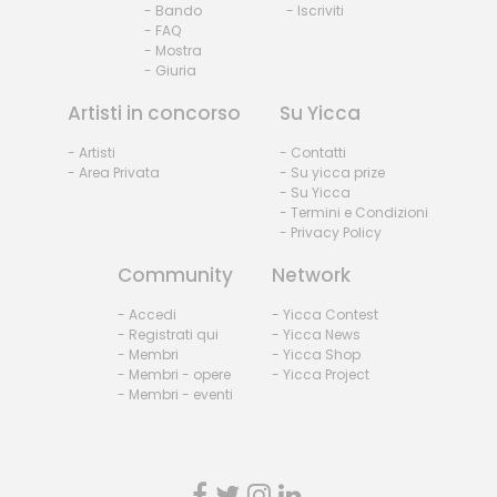
- Bando
- Iscriviti
- FAQ
- Mostra
- Giuria
Artisti in concorso
Su Yicca
- Artisti
- Contatti
- Area Privata
- Su yicca prize
- Su Yicca
- Termini e Condizioni
- Privacy Policy
Community
Network
- Accedi
- Yicca Contest
- Registrati qui
- Yicca News
- Membri
- Yicca Shop
- Membri - opere
- Yicca Project
- Membri - eventi