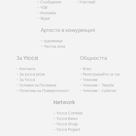
- Съобщение
- Участвай
- ЧЗВ
- Изложба
- Жури
Артисти в конкуренция
- художници
- Частна зона
За Yicca
Общността
- Контакти
- Влез
- За yicca prize
- Регистрирайте се тук
- За Yicca
- Членове
- Условия за Ползване
- Членове - Творби
- Политика на Поверителност
- Членове - събития
Network
- Yicca Contest
- Yicca News
- Yicca Shop
- Yicca Project