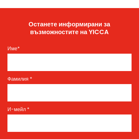
Останете информирани за
възможностите на YICCA
Име
*
Фамилия
*
И-мейл
*