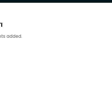
I
nts added.