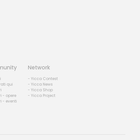
unity
Network
i
- Yicca Contest
rati qui
- Yicca News
i
- Yicca Shop
i - opere
- Yicca Project
 - eventi