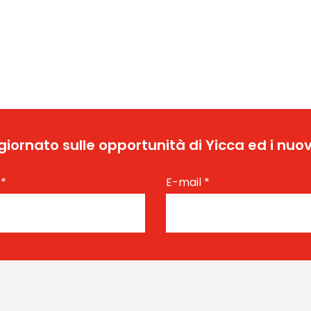
ggiornato sulle opportunità di Yicca ed i nuov
e
*
E-mail
*