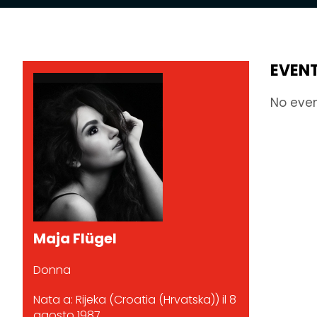
EVENT
No eve
Maja Flügel
Donna
Nata a: Rijeka (Croatia (Hrvatska)) il 8
agosto 1987.