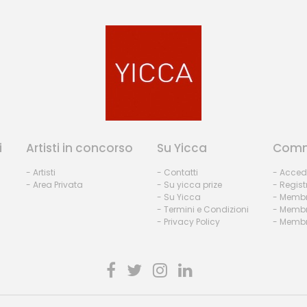
i
Artisti in concorso
Su Yicca
Comm
- Artisti
- Contatti
- Acced
- Area Privata
- Su yicca prize
- Regist
- Su Yicca
- Membr
- Termini e Condizioni
- Membr
- Privacy Policy
- Membri