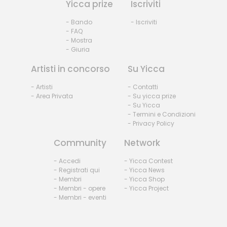
Yicca prize
Iscriviti
- Bando
- Iscriviti
- FAQ
- Mostra
- Giuria
Artisti in concorso
Su Yicca
- Artisti
- Contatti
- Area Privata
- Su yicca prize
- Su Yicca
- Termini e Condizioni
- Privacy Policy
Community
Network
- Accedi
- Yicca Contest
- Registrati qui
- Yicca News
- Membri
- Yicca Shop
- Membri - opere
- Yicca Project
- Membri - eventi