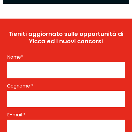
Tieniti aggiornato sulle opportunità di
Yicca ed i nuovi concorsi
Nome
*
Cognome
*
E-mail
*