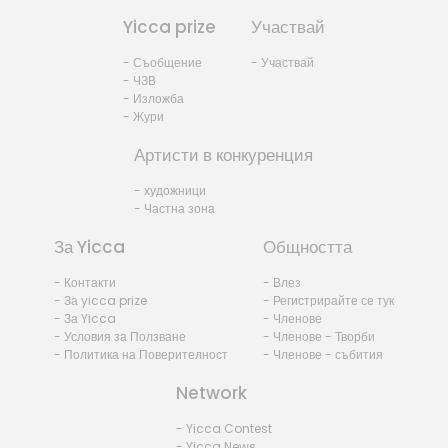
Yicca prize
Участвай
- Съобщение
- Участвай
- ЧЗВ
- Изложба
- Жури
Артисти в конкуренция
- художници
- Частна зона
За Yicca
Общността
- Контакти
- Влез
- За yicca prize
- Регистрирайте се тук
- За Yicca
- Членове
- Условия за Ползване
- Членове - Творби
- Политика на Поверителност
- Членове - събития
Network
- Yicca Contest
- Yicca News