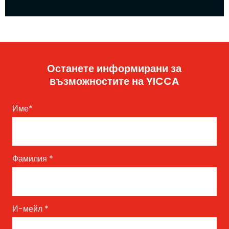
Останете информирани за
възможностите на YICCA
Име
*
Фамилия
*
И-мейл
*