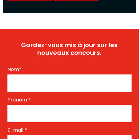
Gardez-vous mis à jour sur les
nouveaux concours.
Nom
*
Prénom
*
E-mail
*