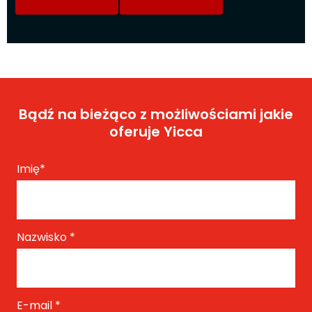
Bądź na bieżąco z możliwościami jakie
oferuje Yicca
Imię
*
Nazwisko
*
E-mail
*