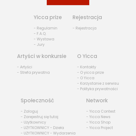
Yicca prize
Rejestracja
- Regulamin
- Rejestracja
- F.A.Q.
- Wystawa
- Jury
Artyści w konkursie
O Yicca
- Artyści
- Kontakty
- Strefa prywatna
- O yicca prize
- O Yicca
- Korzystanie z serwisu
- Polityka prywatności
Społeczność
Network
- Zaloguj
- Yicca Contest
- Zarejestruj się tutaj
- Yicca News
- Użytkownicy
- Yicca Shop
- UŻYTKOWNICY - Dzieła
- Yicca Project
- UŻYTKOWNICY - Wydarzenia