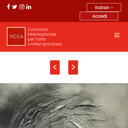
italian
Accedi
Concorso
internazionale
per l'arte
contemporanea
<
>