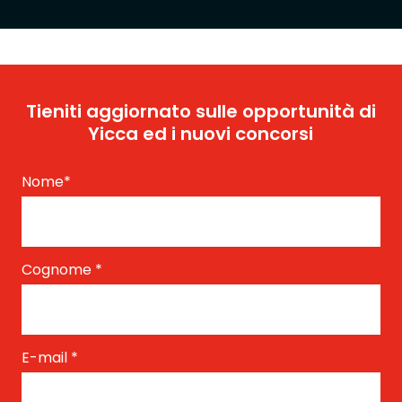
Tieniti aggiornato sulle opportunità di
Yicca ed i nuovi concorsi
Nome
*
Cognome
*
E-mail
*