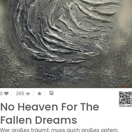
0
265
No Heaven For The
Fallen Dreams
Wer großes träumt, muss auch großes opfern.