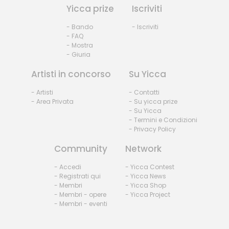
Yicca prize
Iscriviti
- Bando
- Iscriviti
- FAQ
- Mostra
- Giuria
Artisti in concorso
Su Yicca
- Artisti
- Contatti
- Area Privata
- Su yicca prize
- Su Yicca
- Termini e Condizioni
- Privacy Policy
Community
Network
- Accedi
- Yicca Contest
- Registrati qui
- Yicca News
- Membri
- Yicca Shop
- Membri - opere
- Yicca Project
- Membri - eventi