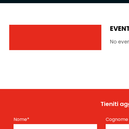
EVENT
No eve
Tieniti a
Nome
*
Cognom