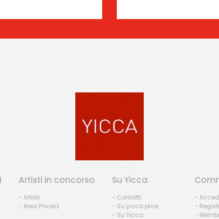
i
Artisti in concorso
Su Yicca
Comm
- Artisti
- Contatti
- Acced
- Area Privata
- Su yicca prize
- Regist
- Su Yicca
- Membr