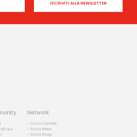
unity
Network
i
- Yicca Contest
rati qui
- Yicca News
i
- Yicca Shop