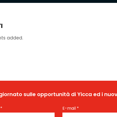
I
nts added.
ggiornato sulle opportunità di Yicca ed i nuov
e
*
E-mail
*