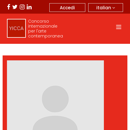
italian
Accedi
Concorso
internazionale
per l'arte
contemporanea