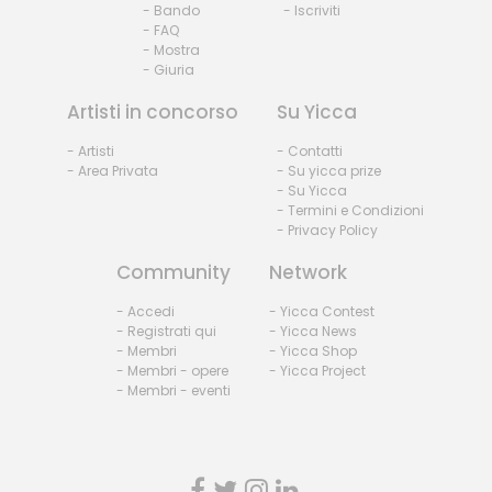
- Bando
- Iscriviti
- FAQ
- Mostra
- Giuria
Artisti in concorso
Su Yicca
- Artisti
- Contatti
- Area Privata
- Su yicca prize
- Su Yicca
- Termini e Condizioni
- Privacy Policy
Community
Network
- Accedi
- Yicca Contest
- Registrati qui
- Yicca News
- Membri
- Yicca Shop
- Membri - opere
- Yicca Project
- Membri - eventi