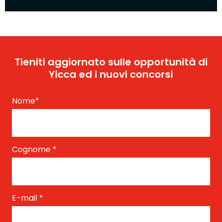
Tieniti aggiornato sulle opportunità di
Yicca ed i nuovi concorsi
Nome
*
Cognome
*
E-mail
*