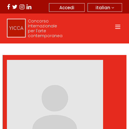
italian
Accedi
Concorso
internazionale
per l'arte
contemporanea