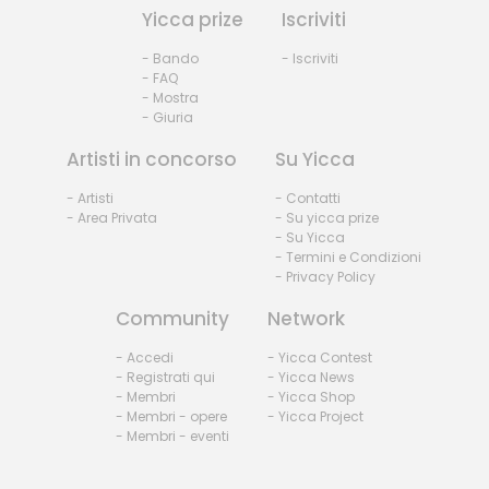
Yicca prize
Iscriviti
- Bando
- Iscriviti
- FAQ
- Mostra
- Giuria
Artisti in concorso
Su Yicca
- Artisti
- Contatti
- Area Privata
- Su yicca prize
- Su Yicca
- Termini e Condizioni
- Privacy Policy
Community
Network
- Accedi
- Yicca Contest
- Registrati qui
- Yicca News
- Membri
- Yicca Shop
- Membri - opere
- Yicca Project
- Membri - eventi