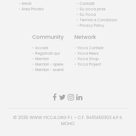
- Artisti
- Contatti
- Area Privata
- Su yicca prize
- Su Yicca
- Termini e Condizioni
- Privacy Policy
Community
Network
- Accedi
- Yicca Contest
- Registrati qui
- Yicca News
- Membri
- Yicca Shop
- Membri - opere
- Yicca Project
- Membri - eventi
© 2026
WWW.YICCA.ORG
P.I. - C.F. 94111450303 A.P.S.
MOHO