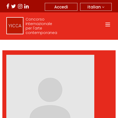
italian
Accedi
Concorso
internazionale
per l'arte
contemporanea