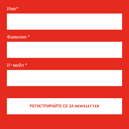
Име
*
Фамилия
*
И-мейл
*