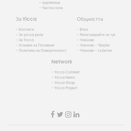
- художници
- Частна зона
За Yicca
Общността
- Контакти
- Влез
- За yicca prize
- Регистрирайте се тук
- За Yicca
- Членове
- Условия за Ползване
- Членове - Творби
- Политика на Поверителност
- Членове - събития
Network
- Yicca Contest
- Yicca News
- Yicca Shop
- Yicca Project