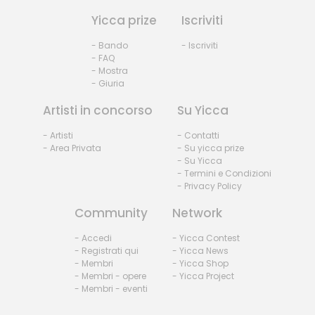
Yicca prize
Iscriviti
- Bando
- Iscriviti
- FAQ
- Mostra
- Giuria
Artisti in concorso
Su Yicca
- Artisti
- Contatti
- Area Privata
- Su yicca prize
- Su Yicca
- Termini e Condizioni
- Privacy Policy
Community
Network
- Accedi
- Yicca Contest
- Registrati qui
- Yicca News
- Membri
- Yicca Shop
- Membri - opere
- Yicca Project
- Membri - eventi