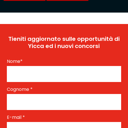
Tieniti aggiornato sulle opportunità di
Yicca ed i nuovi concorsi
Nome
*
Cognome
*
E-mail
*