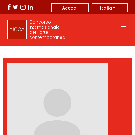
italian
Accedi
Concorso
internazionale
per l'arte
contemporanea