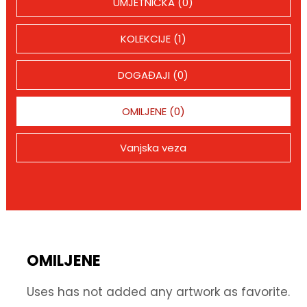
UMJETNIČKA (0)
KOLEKCIJE (1)
DOGAĐAJI (0)
OMILJENE (0)
Vanjska veza
OMILJENE
Uses has not added any artwork as favorite.