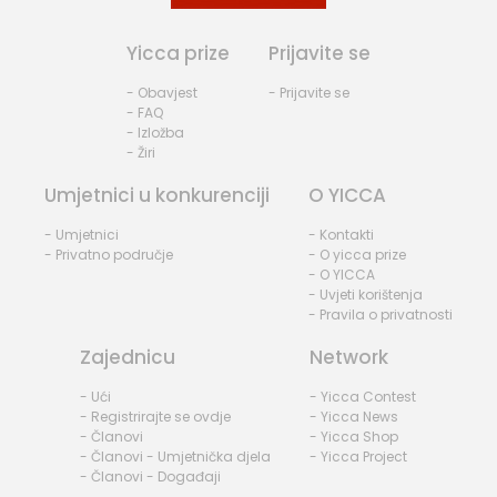
Yicca prize
Prijavite se
- Obavjest
- Prijavite se
- FAQ
- Izložba
- Žiri
Umjetnici u konkurenciji
O YICCA
- Umjetnici
- Kontakti
- Privatno područje
- O yicca prize
- O YICCA
- Uvjeti korištenja
- Pravila o privatnosti
Zajednicu
Network
- Ući
- Yicca Contest
- Registrirajte se ovdje
- Yicca News
- Članovi
- Yicca Shop
- Članovi - Umjetnička djela
- Yicca Project
- Članovi - Događaji