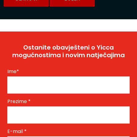
Ostanite obavješteni o Yicca
mogućnostima i novim natječajima
Ime
*
Prezime
*
E-mail
*