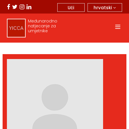
hrvatski
Ući
Međunarodno
natjecanje za
umjetnike