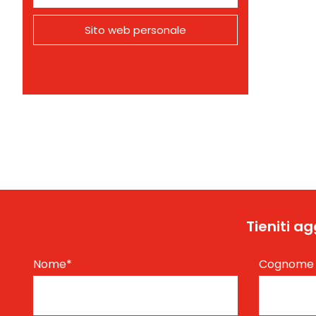
Sito web personale
Tieniti a
Nome
*
Cognom