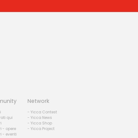
unity
Network
i
- Yicca Contest
rati qui
- Yicca News
i
- Yicca Shop
i - opere
- Yicca Project
 - eventi