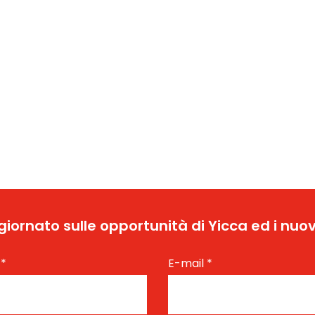
ggiornato sulle opportunità di Yicca ed i nuov
e
*
E-mail
*