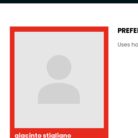
PREFE
Uses ha
giacinto stigliano