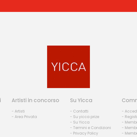
i
Artisti in concorso
Su Yicca
Comm
- Artisti
- Contatti
- Acced
- Area Privata
- Su yicca prize
- Regist
- Su Yicca
- Membr
- Termini e Condizioni
- Membr
- Privacy Policy
- Membri