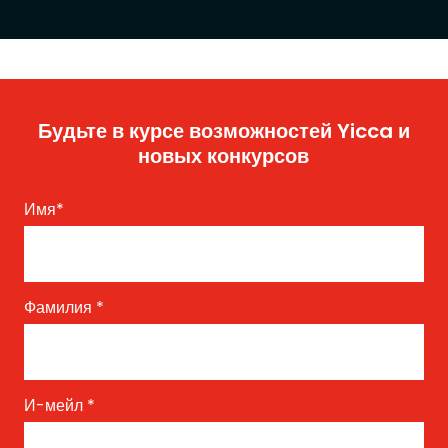
Будьте в курсе возможностей Yicca и
новых конкурсов
Имя
*
Фамилия
*
И-мейл
*