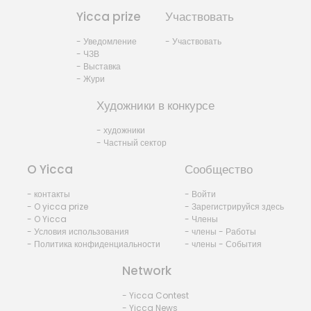
Yicca prize
Участвовать
- Уведомление
- Участвовать
- ЧЗВ
- Выставка
- Жури
Художники в конкурсе
- художники
- Частный сектор
O Yicca
Сообщество
- контакты
- Войти
- O yicca prize
- Зарегистрируйся здесь
- O Yicca
- Члены
- Условия использования
- члены - Работы
- Политика конфиденциальности
- члены - События
Network
- Yicca Contest
- Yicca News