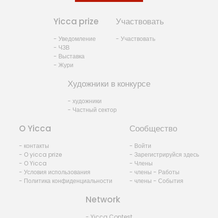
Yicca prize
Участвовать
- Уведомление
- Участвовать
- ЧЗВ
- Выставка
- Жури
Художники в конкурсе
- художники
- Частный сектор
O Yicca
Сообщество
- контакты
- Войти
- O yicca prize
- Зарегистрируйся здесь
- O Yicca
- Члены
- Условия использования
- члены - Работы
- Политика конфиденциальности
- члены - События
Network
- Yicca Contest