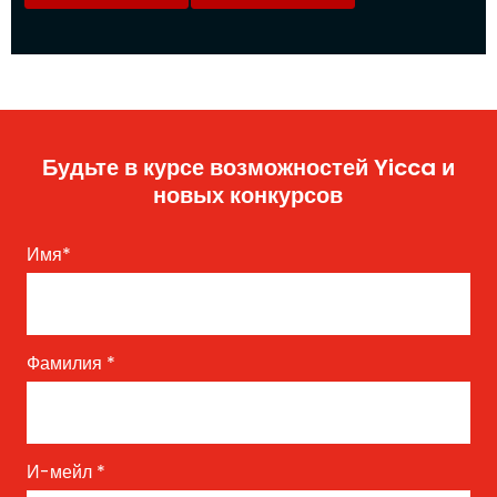
Будьте в курсе возможностей Yicca и
новых конкурсов
Имя
*
Фамилия
*
И-мейл
*