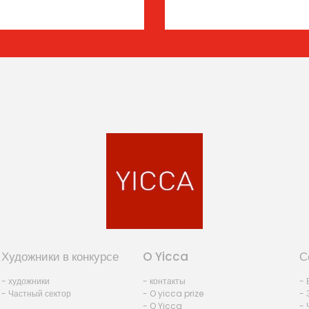
Художники в конкурсе
O Yicca
С
- художники
- контакты
- 
- Частный сектор
- O yicca prize
- 
- O Yicca
- 