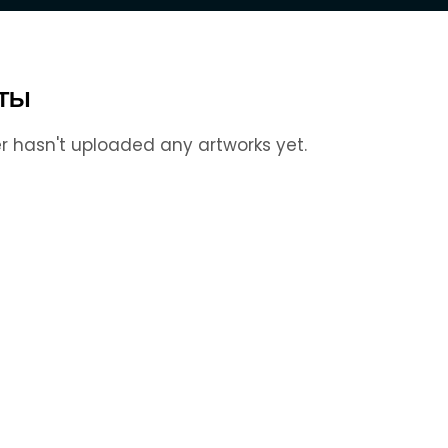
ТЫ
r hasn't uploaded any artworks yet.