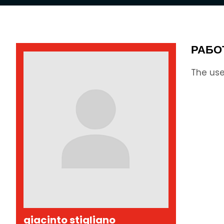
РАБО
The use
giacinto stigliano