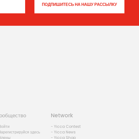
ообщество
Network
Войти
- Yicca Contest
Зарегистрируйся здесь
- Yicca News
Члены
- Yicca Shop