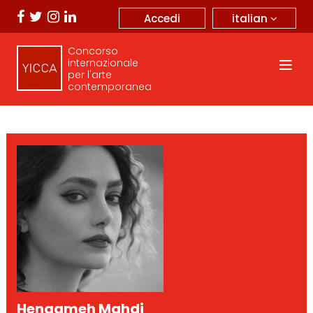
italian
Accedi
Concorso
internazionale
per l'arte
contemporanea
Hengameh Mahdi