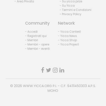
- Area Privata
- Su yicca prize
- Su Yicca
- Termini e Condizioni
- Privacy Policy
Community
Network
- Accedi
- Yicca Contest
- Registrati qui
- Yicca News
- Membri
- Yicca Shop
- Membri - opere
- Yicca Project
- Membri - eventi
© 2026
WWW.YICCA.ORG
P.I. - C.F. 94111450303 A.P.S.
MOHO