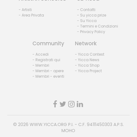
- Artisti
- Contatti
- Area Privata
- Su yicca prize
- Su Yicca
- Termini e Condizioni
- Privacy Policy
Community
Network
- Accedi
- Yicca Contest
- Registrati qui
- Yicca News
- Membri
- Yicca Shop
- Membri - opere
- Yicca Project
- Membri - eventi
© 2026
WWW.YICCA.ORG
P.I. - C.F. 94111450303 A.P.S.
MOHO