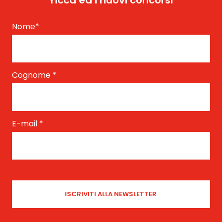
Yicca ed i nuovi concorsi
Nome
*
Cognome
*
E-mail
*