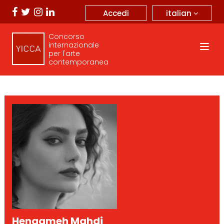
italian
Accedi
Concorso
internazionale
per l'arte
contemporanea
Hengameh Mahdi