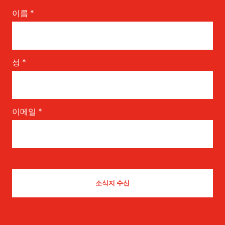
이름
*
성
*
이메일
*