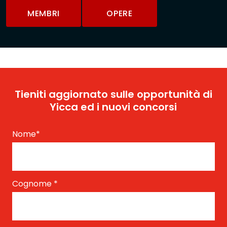
MEMBRI
OPERE
Tieniti aggiornato sulle opportunità di
Yicca ed i nuovi concorsi
Nome
*
Cognome
*