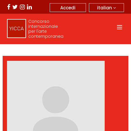
italian
Accedi
Concorso
internazionale
per l'arte
contemporanea