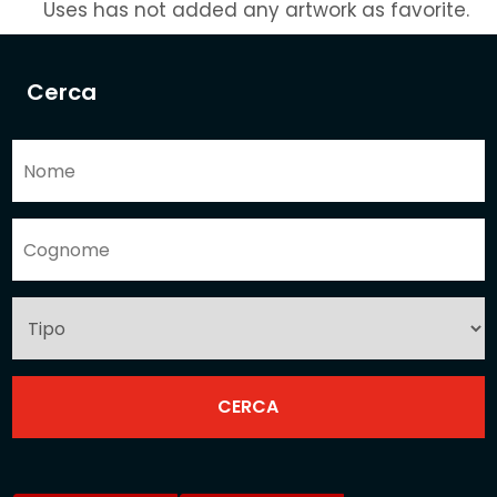
Uses has not added any artwork as favorite.
Cerca