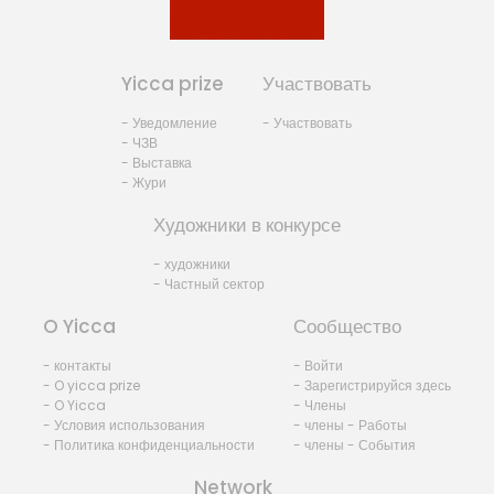
Yicca prize
Участвовать
- Уведомление
- Участвовать
- ЧЗВ
- Выставка
- Жури
Художники в конкурсе
- художники
- Частный сектор
O Yicca
Сообщество
- контакты
- Войти
- O yicca prize
- Зарегистрируйся здесь
- O Yicca
- Члены
- Условия использования
- члены - Работы
- Политика конфиденциальности
- члены - События
Network