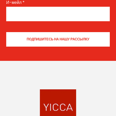
И-мейл
*