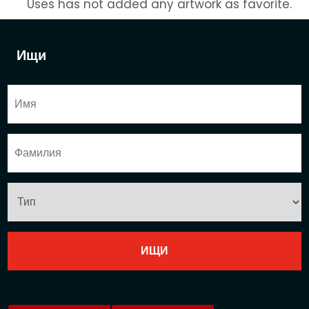
Uses has not added any artwork as favorite.
Ищи