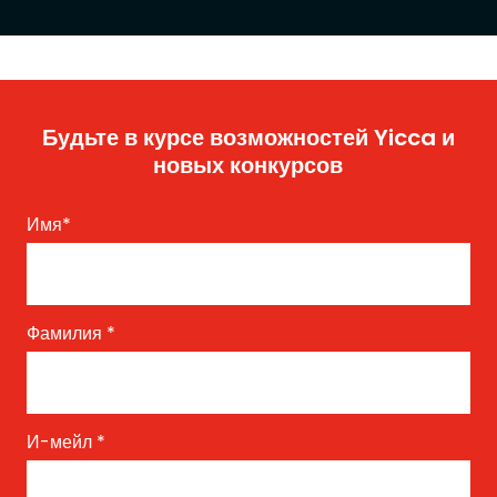
Будьте в курсе возможностей Yicca и
новых конкурсов
Имя
*
Фамилия
*
И-мейл
*