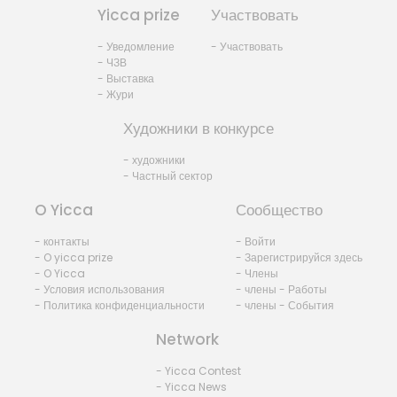
Yicca prize
Участвовать
- Уведомление
- Участвовать
- ЧЗВ
- Выставка
- Жури
Художники в конкурсе
- художники
- Частный сектор
O Yicca
Сообщество
- контакты
- Войти
- O yicca prize
- Зарегистрируйся здесь
- O Yicca
- Члены
- Условия использования
- члены - Работы
- Политика конфиденциальности
- члены - События
Network
- Yicca Contest
- Yicca News