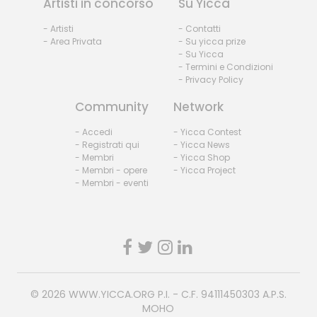
Artisti in concorso
Su Yicca
- Artisti
- Contatti
- Area Privata
- Su yicca prize
- Su Yicca
- Termini e Condizioni
- Privacy Policy
Community
Network
- Accedi
- Yicca Contest
- Registrati qui
- Yicca News
- Membri
- Yicca Shop
- Membri - opere
- Yicca Project
- Membri - eventi
© 2026
WWW.YICCA.ORG
P.I. - C.F. 94111450303 A.P.S.
MOHO