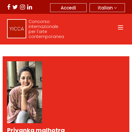
italian
Accedi
Concorso
internazionale
per l'arte
contemporanea
Priyanka malhotra