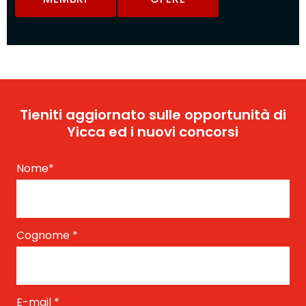
Tieniti aggiornato sulle opportunità di
Yicca ed i nuovi concorsi
Nome
*
Cognome
*
E-mail
*