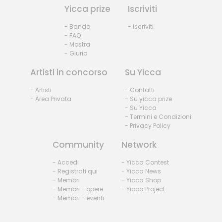
Yicca prize
Iscriviti
- Bando
- Iscriviti
- FAQ
- Mostra
- Giuria
Artisti in concorso
Su Yicca
- Artisti
- Contatti
- Area Privata
- Su yicca prize
- Su Yicca
- Termini e Condizioni
- Privacy Policy
Community
Network
- Accedi
- Yicca Contest
- Registrati qui
- Yicca News
- Membri
- Yicca Shop
- Membri - opere
- Yicca Project
- Membri - eventi