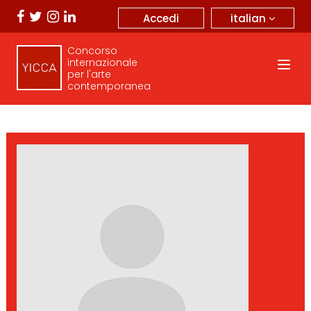
italian
Accedi
Concorso
internazionale
per l'arte
contemporanea