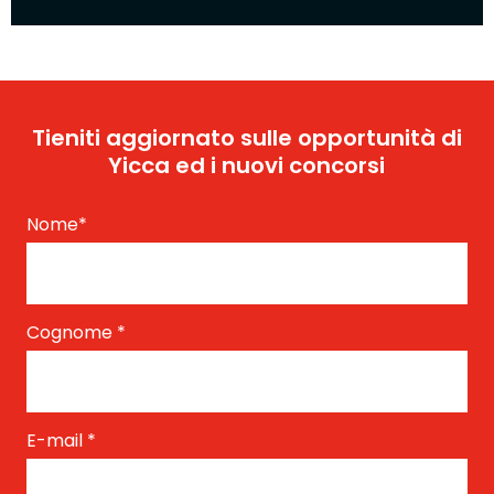
Tieniti aggiornato sulle opportunità di
Yicca ed i nuovi concorsi
Nome
*
Cognome
*
E-mail
*