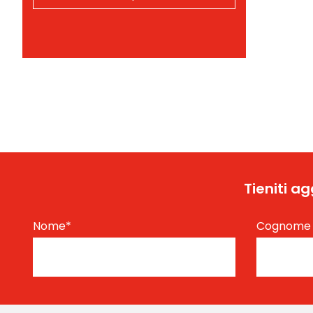
Tieniti a
Nome
*
Cognom