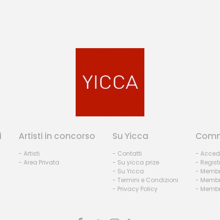
i
Artisti in concorso
Su Yicca
Comm
- Artisti
- Contatti
- Acced
- Area Privata
- Su yicca prize
- Regist
- Su Yicca
- Membr
- Termini e Condizioni
- Membr
- Privacy Policy
- Membri