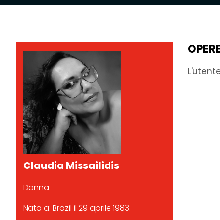
OPER
L'utent
Claudia Missailidis
Donna
Nata a: Brazil il 29 aprile 1983.