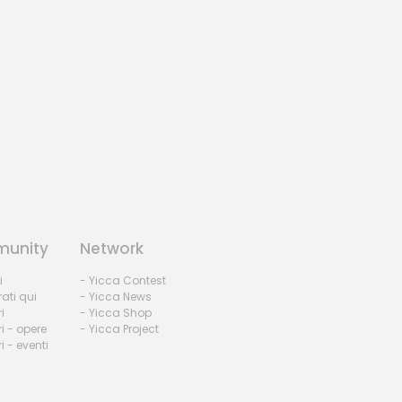
unity
Network
i
- Yicca Contest
rati qui
- Yicca News
i
- Yicca Shop
i - opere
- Yicca Project
 - eventi