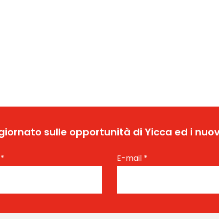
ggiornato sulle opportunità di Yicca ed i nuov
e
*
E-mail
*