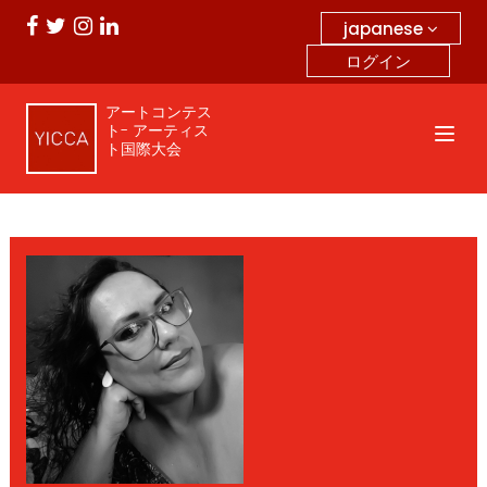
japanese
ログイン
アートコンテス
ト- アーティス
ト国際大会