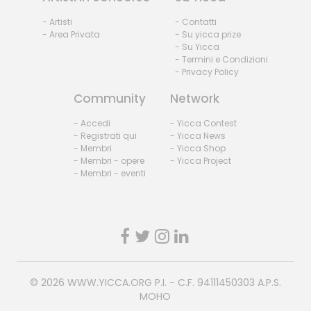
- Artisti
- Contatti
- Area Privata
- Su yicca prize
- Su Yicca
- Termini e Condizioni
- Privacy Policy
Community
Network
- Accedi
- Yicca Contest
- Registrati qui
- Yicca News
- Membri
- Yicca Shop
- Membri - opere
- Yicca Project
- Membri - eventi
© 2026
WWW.YICCA.ORG
P.I. - C.F. 94111450303 A.P.S.
MOHO