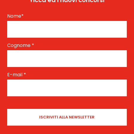
Yicca ed i nuovi concorsi
Nome
*
Cognome
*
E-mail
*