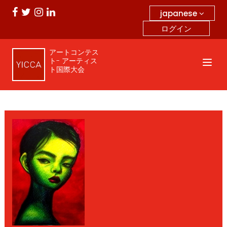
japanese
ログイン
アートコンテス
ト- アーティス
ト国際大会