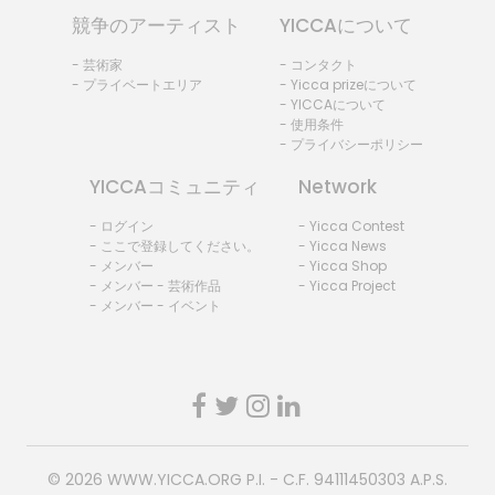
競争のアーティスト
YICCAについて
- 芸術家
- コンタクト
- プライベートエリア
- Yicca prizeについて
- YICCAについて
- 使用条件
- プライバシーポリシー
YICCAコミュニティ
Network
- ログイン
- Yicca Contest
- ここで登録してください。
- Yicca News
- メンバー
- Yicca Shop
- メンバー - 芸術作品
- Yicca Project
- メンバー - イベント
© 2026
WWW.YICCA.ORG
P.I. - C.F. 94111450303 A.P.S.