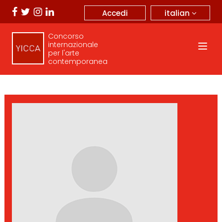
italian
Accedi
Concorso
internazionale
per l'arte
contemporanea