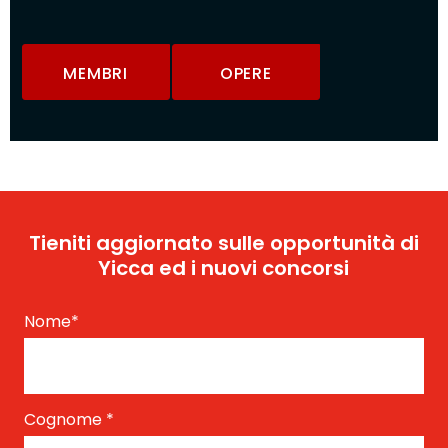
MEMBRI
OPERE
Tieniti aggiornato sulle opportunità di
Yicca ed i nuovi concorsi
Nome
*
Cognome
*