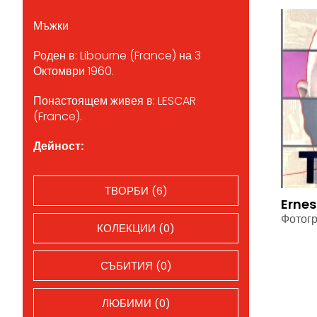
Мъжки
Роден в: Libourne (France) на 3
Октомври 1960.
Понастоящем живея в: LESCAR
(France).
Дейност:
ТВОРБИ (6)
Ernes
Фотог
КОЛЕКЦИИ (0)
СЪБИТИЯ (0)
ЛЮБИМИ (0)