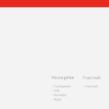
Yicca prize
Участвай
- Съобщение
- Участвай
- ЧЗВ
- Изложба
- Жури