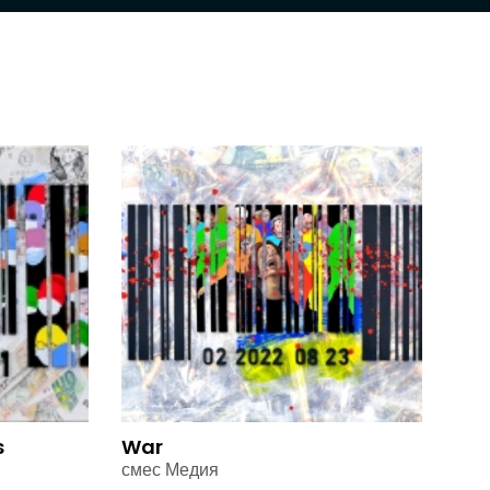
s
War
смес Медия