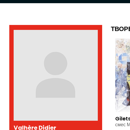
ТВОР
Gilet
смес 
Valhère Didier