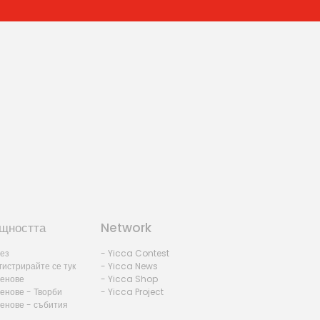
щността
Network
лез
- Yicca Contest
гистрирайте се тук
- Yicca News
ленове
- Yicca Shop
енове - Творби
- Yicca Project
ленове - събития