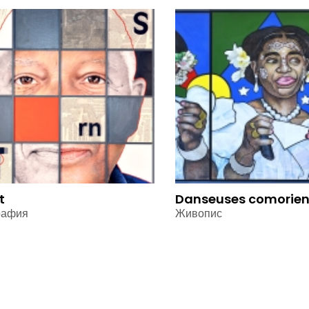
t
Danseuses comorie
рафия
Живопис