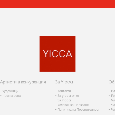
Артисти в конкуренция
За Yicca
Об
- художници
- Контакти
- В
- Частна зона
- За yicca prize
- Ре
- За Yicca
- Ч
- Условия за Ползване
- Чл
- Политика на Поверителност
- Ч