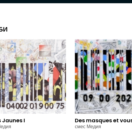
БИ
s Jaunes I
Des masques et vou
Медия
смес Медия