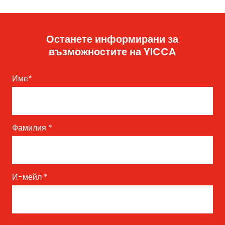
Останете информирани за
възможностите на YICCA
Име
*
Фамилия
*
И-мейл
*