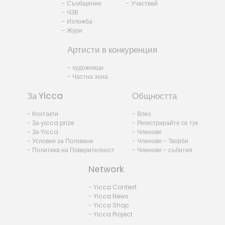
- Съобщение
- Участвай
- ЧЗВ
- Изложба
- Жури
Артисти в конкуренция
- художници
- Частна зона
За Yicca
Общността
- Контакти
- Влез
- За yicca prize
- Регистрирайте се тук
- За Yicca
- Членове
- Условия за Ползване
- Членове - Творби
- Политика на Поверителност
- Членове - събития
Network
- Yicca Contest
- Yicca News
- Yicca Shop
- Yicca Project