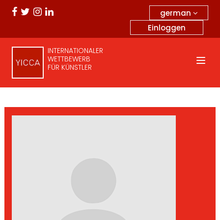
german
Einloggen
INTERNATIONALER
WETTBEWERB
FÜR KÜNSTLER