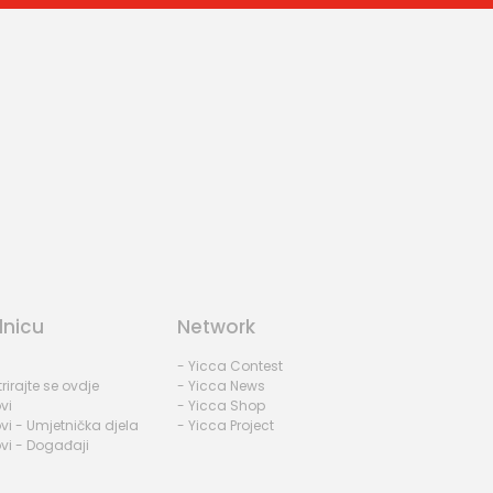
dnicu
Network
- Yicca Contest
rirajte se ovdje
- Yicca News
vi
- Yicca Shop
vi - Umjetnička djela
- Yicca Project
vi - Događaji