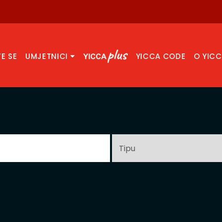
TE SE
UMJETNICI
YICCA CODE
O YIC