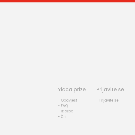
Yicca prize
Prijavite se
- Obavjest
- Prijavite se
- FAQ
- Izložba
- Žiri