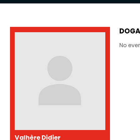
DOGA
No eve
Valhère Didier