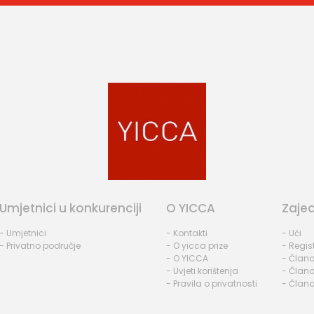
Umjetnici u konkurenciji
O YICCA
Zaje
- Umjetnici
- Kontakti
- Ući
- Privatno područje
- O yicca prize
- Regist
- O YICCA
- Člano
- Uvjeti korištenja
- Člano
- Pravila o privatnosti
- Člano