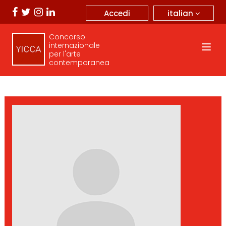
italian
Accedi
Concorso
internazionale
per l'arte
contemporanea