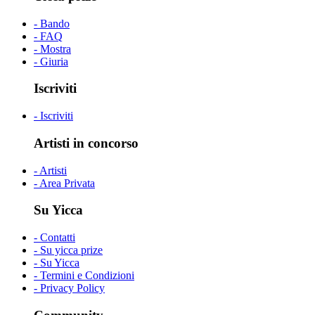
- Bando
- FAQ
- Mostra
- Giuria
Iscriviti
- Iscriviti
Artisti in concorso
- Artisti
- Area Privata
Su Yicca
- Contatti
- Su yicca prize
- Su Yicca
- Termini e Condizioni
- Privacy Policy