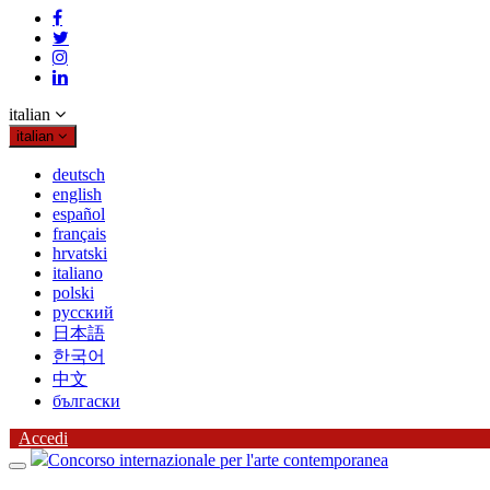
italian
italian
deutsch
english
español
français
hrvatski
italiano
polski
русский
日本語
한국어
中文
бългаски
Accedi
Concorso internazionale per l'arte contemporanea