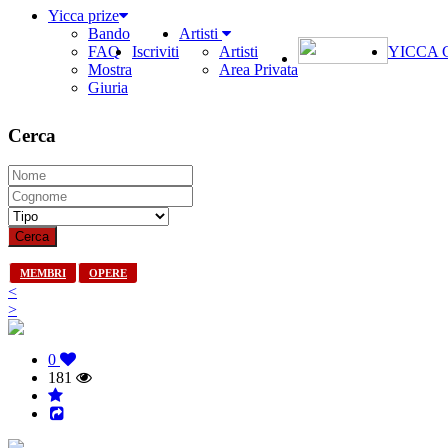
Yicca prize
Bando
Artisti
FAQ
Iscriviti
Artisti
YICCA 
Mostra
Area Privata
Giuria
Cerca
MEMBRI
OPERE
<
>
0
181