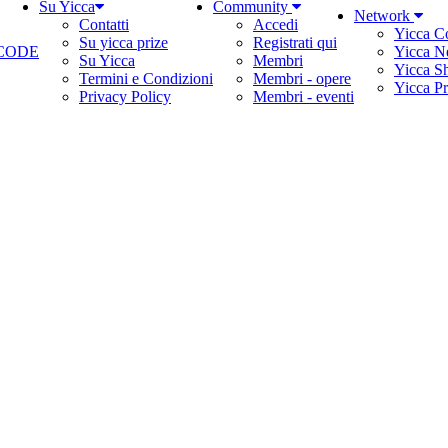
Su Yicca
Community
Network
Contatti
Accedi
Yicca C
Su yicca prize
Registrati qui
CODE
Yicca N
Su Yicca
Membri
Yicca S
Termini e Condizioni
Membri - opere
Yicca Pr
Privacy Policy
Membri - eventi