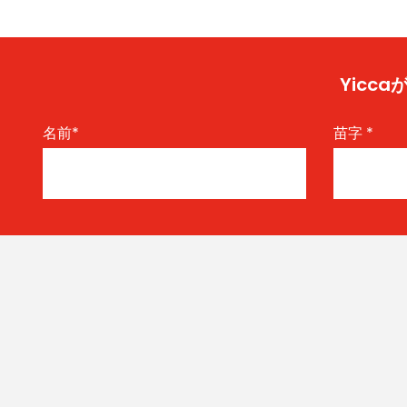
Yic
名前
*
苗字
*