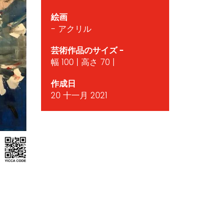
絵画
- アクリル
芸術作品のサイズ -
幅 100 | 高さ 70 |
作成日
20 十一月 2021