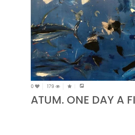
0
179
ATUM. ONE DAY A F