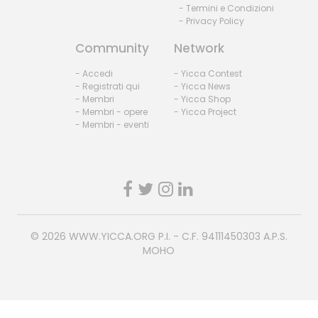
- Termini e Condizioni
- Privacy Policy
Community
Network
- Accedi
- Yicca Contest
- Registrati qui
- Yicca News
- Membri
- Yicca Shop
- Membri - opere
- Yicca Project
- Membri - eventi
© 2026
WWW.YICCA.ORG
P.I. - C.F. 94111450303 A.P.S.
MOHO