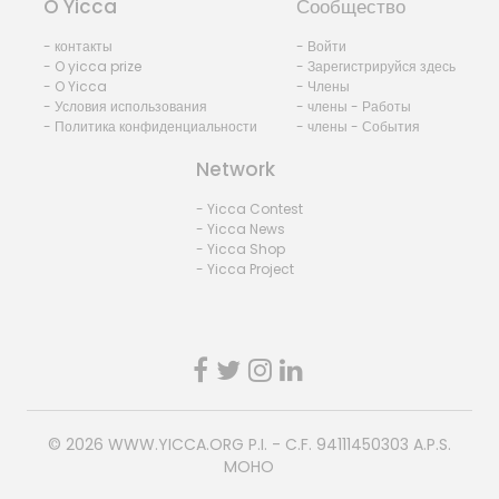
O Yicca
Сообщество
- контакты
- Войти
- O yicca prize
- Зарегистрируйся здесь
- O Yicca
- Члены
- Условия использования
- члены - Работы
- Политика конфиденциальности
- члены - События
Network
- Yicca Contest
- Yicca News
- Yicca Shop
- Yicca Project
© 2026
WWW.YICCA.ORG
P.I. - C.F. 94111450303 A.P.S.
MOHO