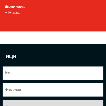
Живопись
- Масла
Ищи