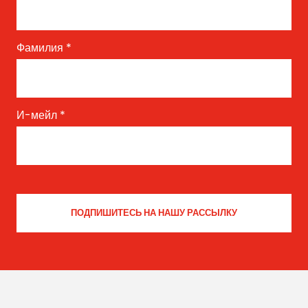
Фамилия
*
И-мейл
*