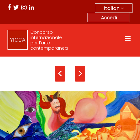
italian
Accedi
Concorso
internazionale
per l'arte
contemporanea
<
>