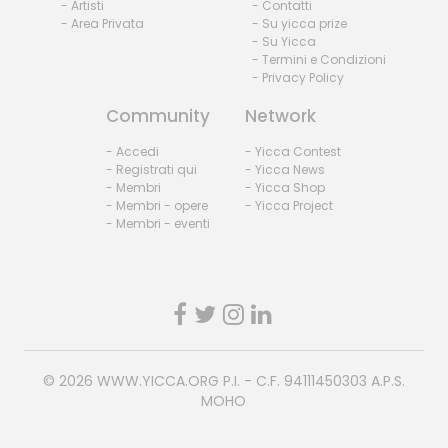
- Artisti
- Contatti
- Area Privata
- Su yicca prize
- Su Yicca
- Termini e Condizioni
- Privacy Policy
Community
Network
- Accedi
- Yicca Contest
- Registrati qui
- Yicca News
- Membri
- Yicca Shop
- Membri - opere
- Yicca Project
- Membri - eventi
© 2026
WWW.YICCA.ORG
P.I. - C.F. 94111450303 A.P.S.
MOHO