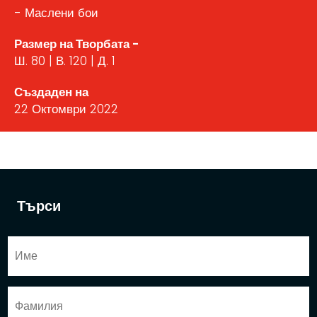
- Маслени бои
Размер на Творбата -
Ш. 80 | В. 120 | Д. 1
Създаден на
22 Октомври 2022
Търси