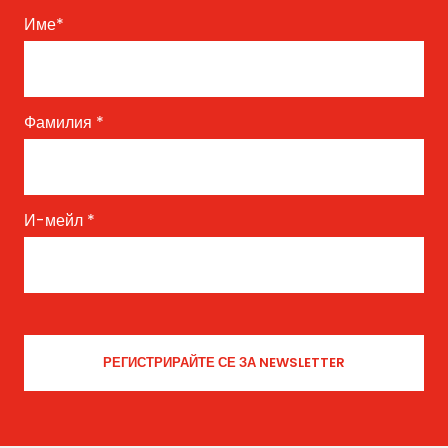
Име
*
Фамилия
*
И-мейл
*