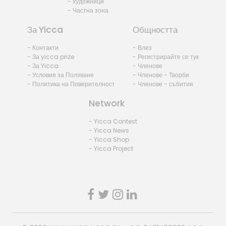
- художници
- Частна зона
За Yicca
Общността
- Контакти
- Влез
- За yicca prize
- Регистрирайте се тук
- За Yicca
- Членове
- Условия за Ползване
- Членове - Творби
- Политика на Поверителност
- Членове - събития
Network
- Yicca Contest
- Yicca News
- Yicca Shop
- Yicca Project