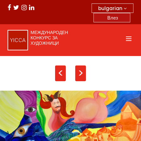
bulgarian
Влез
МЕЖДУНАРОДЕН
КОНКУРС ЗА
ХУДОЖНИЦИ
<
>