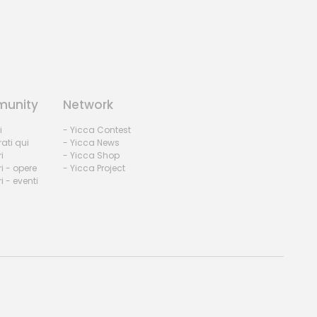
unity
Network
i
- Yicca Contest
rati qui
- Yicca News
i
- Yicca Shop
i - opere
- Yicca Project
 - eventi