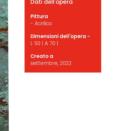
Dati dell'opera
Pittura
- Acrilico
Dimensioni dell'opera -
L 50 | A 70 |
Creato a
settembre, 2022