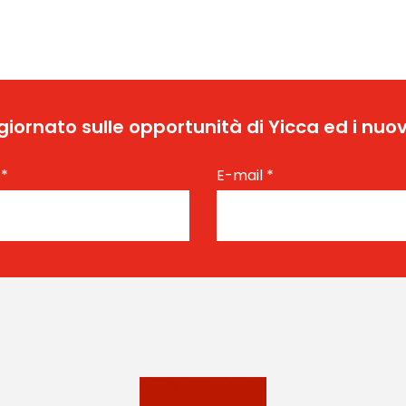
ggiornato sulle opportunità di Yicca ed i nuov
e
*
E-mail
*