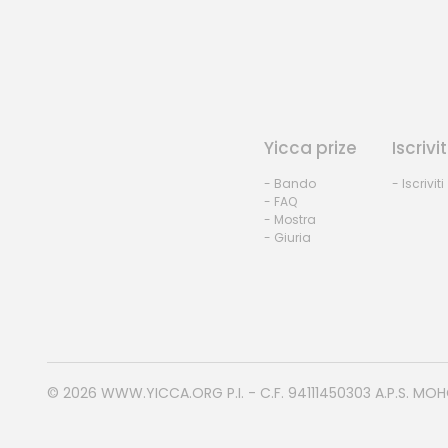
Yicca prize
Iscrivit
- Bando
- Iscriviti
- FAQ
- Mostra
- Giuria
© 2026
WWW.YICCA.ORG
P.I. - C.F. 94111450303 A.P.S. MO