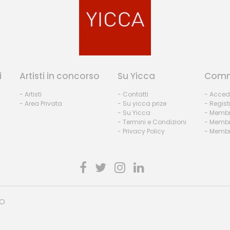
i
Artisti in concorso
Su Yicca
Comm
- Artisti
- Contatti
- Acced
- Area Privata
- Su yicca prize
- Regist
- Su Yicca
- Membr
- Termini e Condizioni
- Membr
- Privacy Policy
- Membri
HO