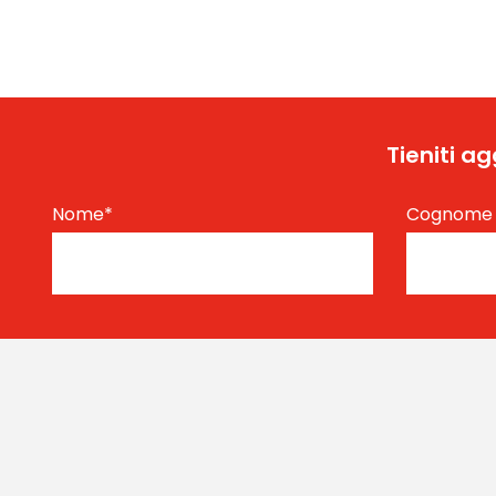
Tieniti a
Nome
*
Cognom