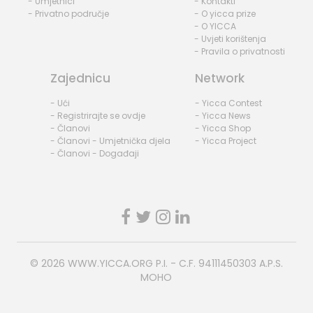
- Umjetnici
- Kontakti
- Privatno područje
- O yicca prize
- O YICCA
- Uvjeti korištenja
- Pravila o privatnosti
Zajednicu
Network
- Ući
- Yicca Contest
- Registrirajte se ovdje
- Yicca News
- Članovi
- Yicca Shop
- Članovi - Umjetnička djela
- Yicca Project
- Članovi - Događaji
© 2026
WWW.YICCA.ORG
P.I. - C.F. 94111450303 A.P.S.
MOHO