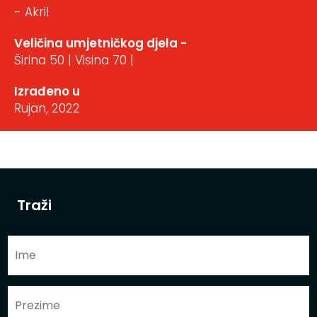
- Akril
Veličina umjetničkog djela -
Širina 50 | Visina 70 |
Izrađeno u
Rujan, 2022
Traži