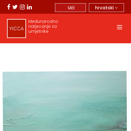
hrvatski
Ući
Međunarodno
natjecanje za
umjetnike