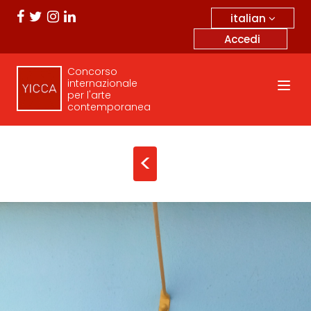
italian
Accedi
Concorso
internazionale
per l'arte
contemporanea
<