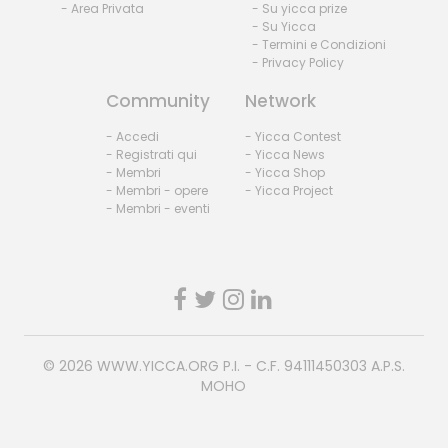
- Area Privata
- Su yicca prize
- Su Yicca
- Termini e Condizioni
- Privacy Policy
Community
Network
- Accedi
- Yicca Contest
- Registrati qui
- Yicca News
- Membri
- Yicca Shop
- Membri - opere
- Yicca Project
- Membri - eventi
© 2026
WWW.YICCA.ORG
P.I. - C.F. 94111450303 A.P.S.
MOHO