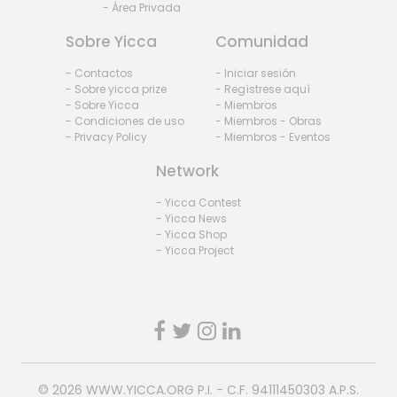
- Área Privada
Sobre Yicca
Comunidad
- Contactos
- Iniciar sesión
- Sobre yicca prize
- Regístrese aquí
- Sobre Yicca
- Miembros
- Condiciones de uso
- Miembros - Obras
- Privacy Policy
- Miembros - Eventos
Network
- Yicca Contest
- Yicca News
- Yicca Shop
- Yicca Project
© 2026
WWW.YICCA.ORG
P.I. - C.F. 94111450303 A.P.S.