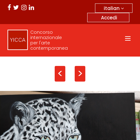
italian
Accedi
Concorso
internazionale
per l'arte
contemporanea
<
>