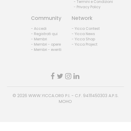
- Termini e Condizioni
- Privacy Policy
Community
Network
- Accedi
- Yicca Contest
- Registrati qui
- Yicca News
- Membri
- Yicca Shop
- Membri - opere
- Yicca Project
- Membri - eventi
© 2026
WWW.YICCA.ORG
P.I. - C.F. 94111450303 A.P.S.
MOHO